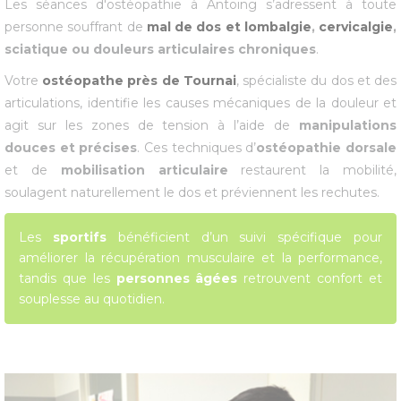
Les séances d'ostéopathie à Antoing s’adressent à toute
personne souffrant de
mal de dos et lombalgie
,
cervicalgie
,
sciatique ou douleurs articulaires chroniques
.
Votre
ostéopathe près de Tournai
, spécialiste du dos et des
articulations, identifie les causes mécaniques de la douleur et
agit sur les zones de tension à l’aide de
manipulations
douces et précises
. Ces techniques d’
ostéopathie dorsale
et de
mobilisation articulaire
restaurent la mobilité,
soulagent naturellement le dos et préviennent les rechutes.
Les
sportifs
bénéficient d’un suivi spécifique pour
améliorer la récupération musculaire et la performance,
tandis que les
personnes âgées
retrouvent confort et
souplesse au quotidien.