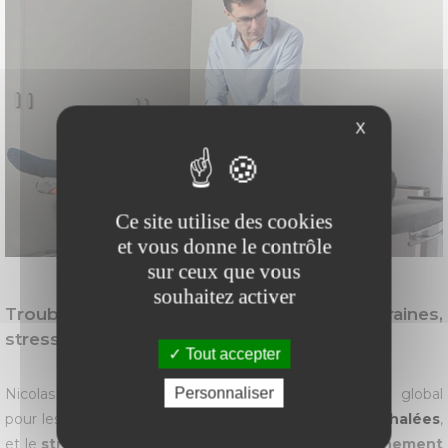
X
Ce site utilise des cookies
et vous donne le contrôle
sur ceux que vous
souhaitez activer
Troubles spécifiques : sommeil, migraines,
stress
Tout accepter
Personnaliser
Nicolas Caucheteux propose un accompagnement global
pour les
troubles du sommeil
, les
migraines et
céphalées
,
et le
stress professionnel
. Ces techniques de
relâchement