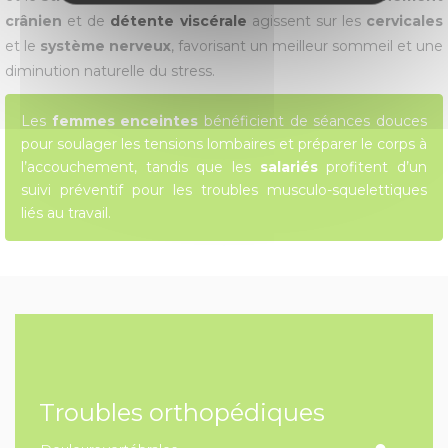
crânien
et de
détente viscérale
agissent sur les
cervicales
et le
système nerveux
, favorisant un meilleur sommeil et une
diminution naturelle du stress.
Les
femmes enceintes
bénéficient de séances douces
pour soulager les tensions lombaires et préparer le corps à
l’accouchement, tandis que les
salariés
profitent d’un
suivi préventif pour les troubles musculo-squelettiques
liés au travail.
Troubles orthopédiques