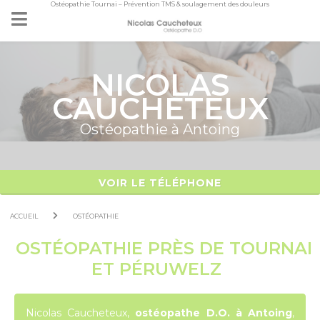
Ostéopathie Tournai – Prévention TMS & soulagement des douleurs
Panneau de gestion des cookies
NICOLAS
CAUCHETEUX
Ostéopathie à Antoing
VOIR LE TÉLÉPHONE
ACCUEIL
OSTÉOPATHIE
OSTÉOPATHIE PRÈS DE TOURNAI
ET PÉRUWELZ
Nicolas Caucheteux,
ostéopathe D.O. à Antoing
,