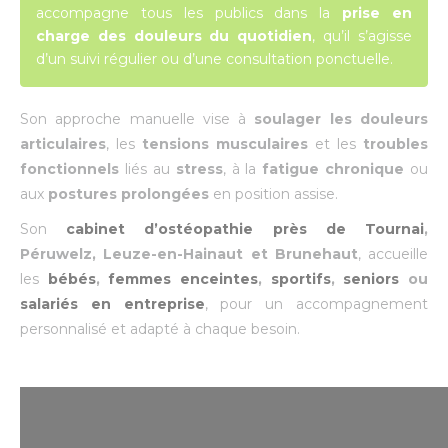
accompagne tous les publics dans la
prise en
charge des douleurs du quotidien
, qu’il s’agisse
d’un suivi régulier ou d’une consultation ponctuelle.
Son approche manuelle vise à
soulager les douleurs
articulaires
, les
tensions musculaires
et les
troubles
fonctionnels
liés au
stress
, à la
fatigue chronique
ou
aux
postures prolongées
en position assise.
Son
cabinet d’ostéopathie près de Tournai
,
Péruwelz, Leuze-en-Hainaut et Brunehaut
, accueille
les
bébés
,
femmes enceintes
,
sportifs
,
seniors
ou
salariés en entreprise
, pour un accompagnement
personnalisé et adapté à chaque besoin.