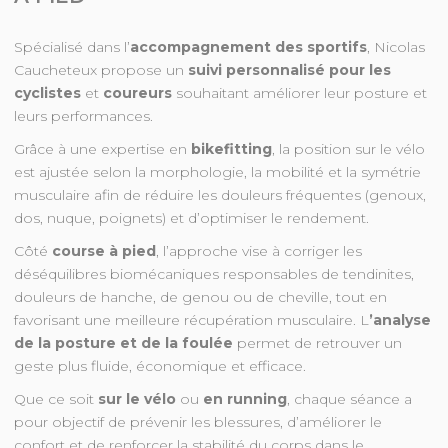
Spécialisé dans l’
accompagnement des sportifs
, Nicolas
Caucheteux propose un
suivi personnalisé pour les
cyclistes
et
coureurs
souhaitant améliorer leur posture et
leurs performances.
Grâce à une expertise en
bikefitting
, la position sur le vélo
est ajustée selon la morphologie, la mobilité et la symétrie
musculaire afin de réduire les douleurs fréquentes (genoux,
dos, nuque, poignets) et d’optimiser le rendement.
Côté
course à pied
, l’approche vise à corriger les
déséquilibres biomécaniques responsables de tendinites,
douleurs de hanche, de genou ou de cheville, tout en
favorisant une meilleure récupération musculaire. L
’analyse
de la posture et de la foulée
permet de retrouver un
geste plus fluide, économique et efficace.
Que ce soit
sur le vélo
ou
en running
, chaque séance a
pour objectif de prévenir les blessures, d’améliorer le
confort et de renforcer la stabilité du corps dans le